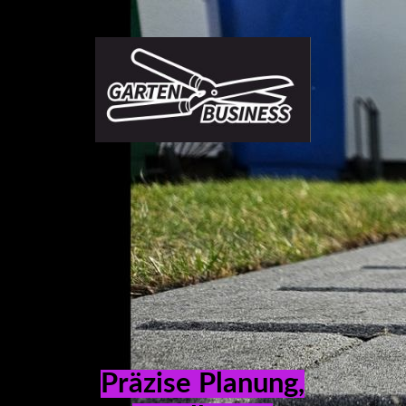
Gartenbusiness
Blog Gartentipps und Tricks
garten
UEBER UNS
Berlin -
Business
Leistungen - Service
Brandenburg
Geschäftspartner
Präzise Planung,