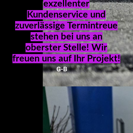
REFERENZEN
exzellenter
Kundenservice und
zuverlässige Termintreue
KONTAKT
stehen bei uns an
oberster Stelle! Wir
IMPRESSUM
freuen uns auf Ihr Projekt!