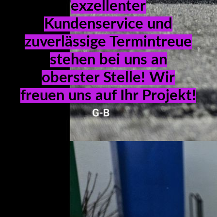
REFERENZEN
exzellenter
Kundenservice und
zuverlässige Termintreue
KONTAKT
stehen bei uns an
oberster Stelle! Wir
IMPRESSUM
freuen uns auf Ihr Projekt!