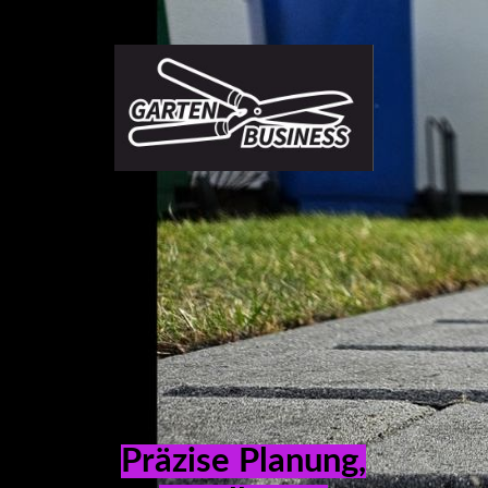
Gartenbusiness
Blog Gartentipps und Tricks
garten
UEBER UNS
Berlin -
Business
Leistungen - Service
Brandenburg
Geschäftspartner
Präzise Planung,