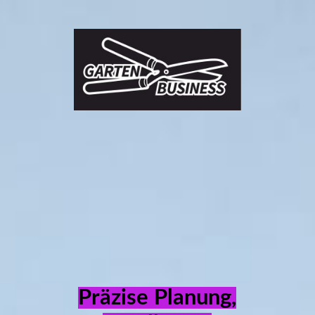
Gartenbusiness
Blog Gartentipps und Tricks
garten
UEBER UNS
Berlin -
Business
Leistungen - Service
Brandenburg
Geschäftspartner
Präzise Planung,