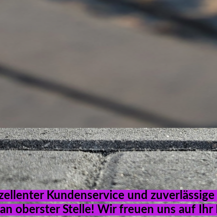
garten
Business
Berlin - Brandenburg
xzellenter Kundenservice und zuverlässige
an oberster Stelle! Wir freuen uns auf Ihr